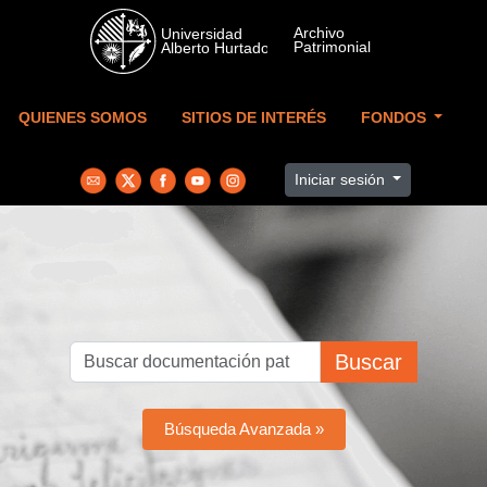
Skip to main content
QUIENES SOMOS
SITIOS DE INTERÉS
FONDOS
Iniciar sesión
Buscar
Búsqueda Avanzada »