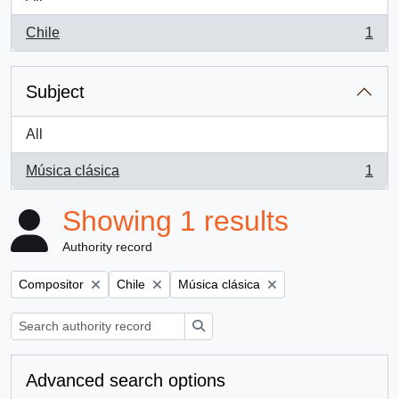
Chile
1
, 1 results
Subject
All
Música clásica
1
, 1 results
Showing 1 results
Authority record
Remove filter:
Remove filter:
Remove filter:
Compositor
Chile
Música clásica
Search
Advanced search options