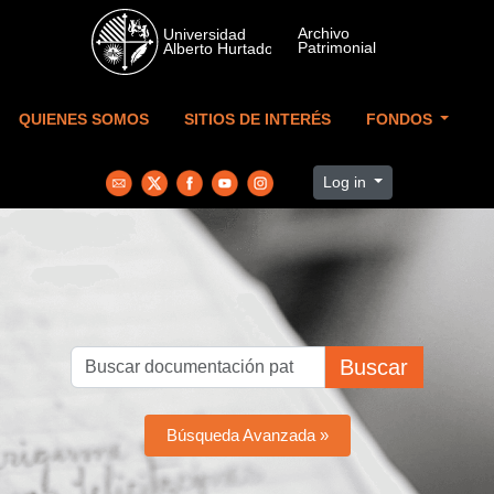
Skip to main content
QUIENES SOMOS
SITIOS DE INTERÉS
FONDOS
Log in
Buscar
Búsqueda Avanzada »