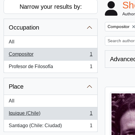
Sh
Narrow your results by:
Author
Remove filter:
Occupation
Compositor
All
Compositor
1
, 1 results
Advanced
Profesor de Filosofía
1
, 1 results
Place
All
Iquique (Chile)
1
, 1 results
Santiago (Chile: Ciudad)
1
, 1 results