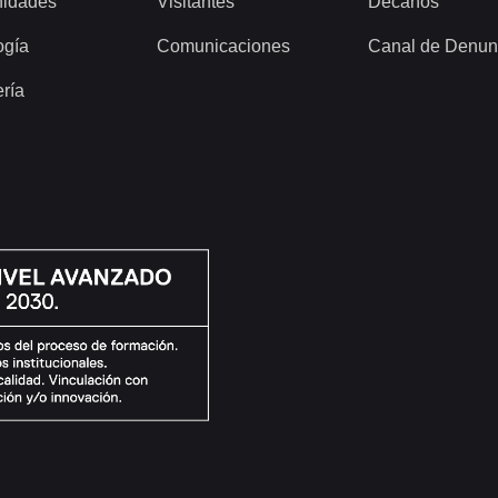
idades
Visitantes
Decanos
ogía
Comunicaciones
Canal de Denun
ería