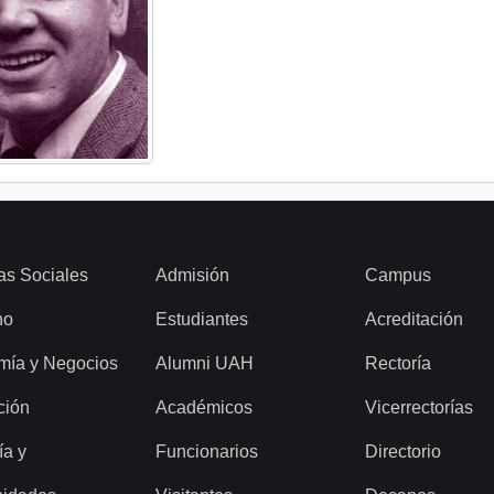
as Sociales
Admisión
Campus
ho
Estudiantes
Acreditación
mía y Negocios
Alumni UAH
Rectoría
ción
Académicos
Vicerrectorías
ía y
Funcionarios
Directorio