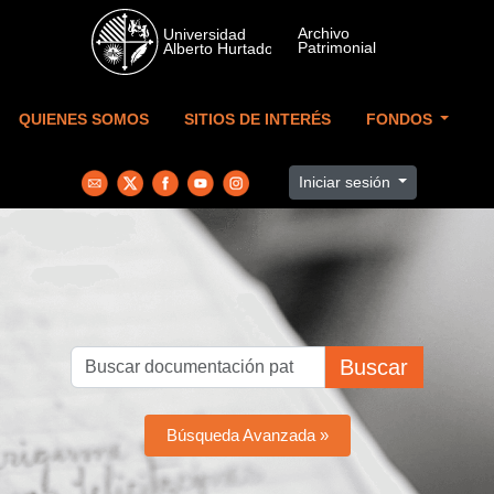
Skip to main content
QUIENES SOMOS
SITIOS DE INTERÉS
FONDOS
Iniciar sesión
Buscar
Búsqueda Avanzada »