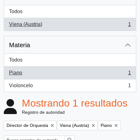
Todos
Viena (Austria)
1
, 1 resultados
Materia
Todos
Piano
1
, 1 resultados
Violoncelo
1
, 1 resultados
Mostrando 1 resultados
Registro de autoridad
Remove filter:
Remove filter:
Remove filter:
Director de Orquesta
Viena (Austria)
Piano
Búsqueda