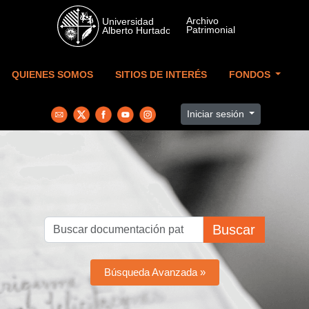
Skip to main content
QUIENES SOMOS
SITIOS DE INTERÉS
FONDOS
Iniciar sesión
Buscar
Búsqueda Avanzada »