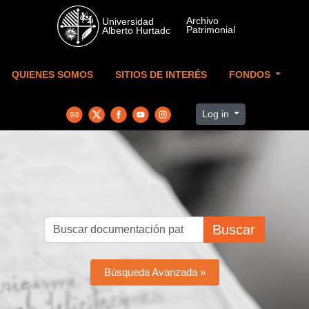
Skip to main content
QUIENES SOMOS
SITIOS DE INTERÉS
FONDOS
Log in
Buscar
Búsqueda Avanzada »