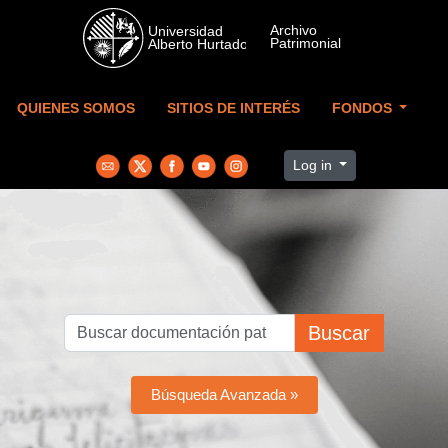
Skip to main content
QUIENES SOMOS
SITIOS DE INTERÉS
FONDOS
Log in
Buscar
Búsqueda Avanzada »