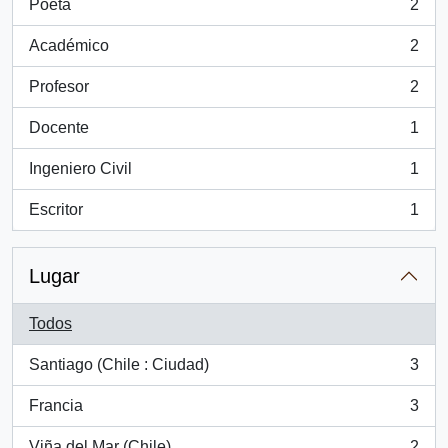
Poeta
2
, 2 resultados
Académico
2
, 2 resultados
Profesor
2
, 2 resultados
Docente
1
, 1 resultados
Ingeniero Civil
1
, 1 resultados
Escritor
1
, 1 resultados
Lugar
Todos
Santiago (Chile : Ciudad)
3
, 3 resultados
Francia
3
, 3 resultados
Viña del Mar (Chile)
2