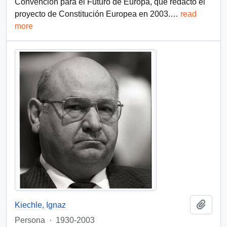
Convención para el Futuro de Europa, que redactó el
proyecto de Constitución Europea en 2003.
…
read
more
Añadi
Kiechle, Ignaz
Persona
·
1930-2003