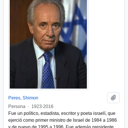
Añadi
Peres, Shimon
Persona
·
1923-2016
Fue un político, estadista, escritor y poeta israelí, que
ejerció como primer ministro de Israel de 1984 a 1986
y de nuevo de 1995 a 1996. Fue además presidente