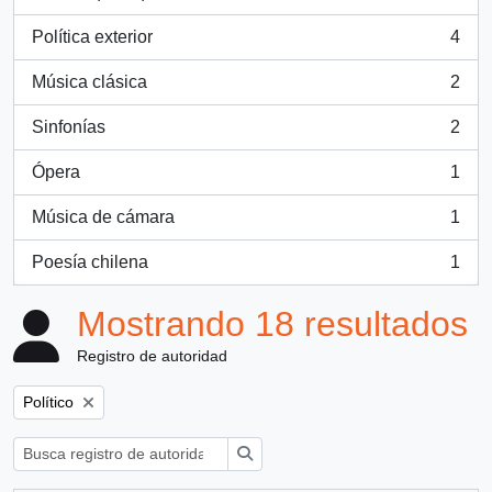
, 6 resultados
Política exterior
4
, 4 resultados
Música clásica
2
, 2 resultados
Sinfonías
2
, 2 resultados
Ópera
1
, 1 resultados
Música de cámara
1
, 1 resultados
Poesía chilena
1
, 1 resultados
Mostrando 18 resultados
Registro de autoridad
Remove filter:
Político
Búsqueda