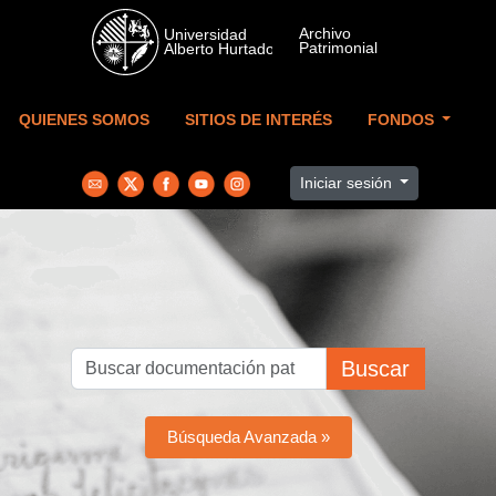
Skip to main content
QUIENES SOMOS
SITIOS DE INTERÉS
FONDOS
Iniciar sesión
Buscar
Búsqueda Avanzada »