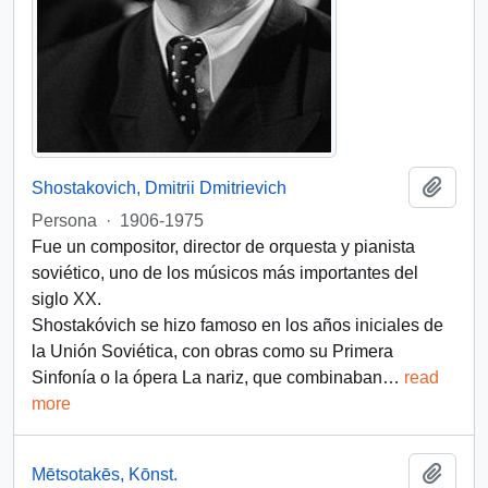
Añadi
Shostakovich, Dmitrii Dmitrievich
Persona
·
1906-1975
Fue un compositor, director de orquesta y pianista
soviético, uno de los músicos más importantes del
siglo XX.
Shostakóvich se hizo famoso en los años iniciales de
la Unión Soviética, con obras como su Primera
Sinfonía o la ópera La nariz, que combinaban
…
read
more
Añadi
Mētsotakēs, Kōnst.