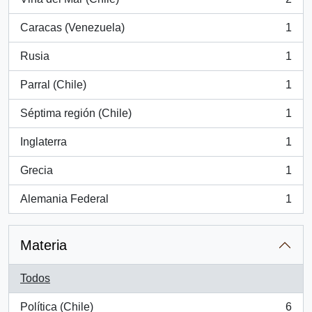
, 2 resultados
Caracas (Venezuela)
1
, 1 resultados
Rusia
1
, 1 resultados
Parral (Chile)
1
, 1 resultados
Séptima región (Chile)
1
, 1 resultados
Inglaterra
1
, 1 resultados
Grecia
1
, 1 resultados
Alemania Federal
1
, 1 resultados
Materia
Todos
Política (Chile)
6