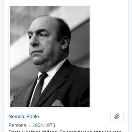
Añadi
Neruda, Pablo
Persona
·
1904-1973