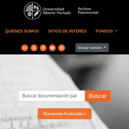
Skip to main content
QUIENES SOMOS
SITIOS DE INTERÉS
FONDOS
Iniciar sesión
Buscar
Búsqueda Avanzada »