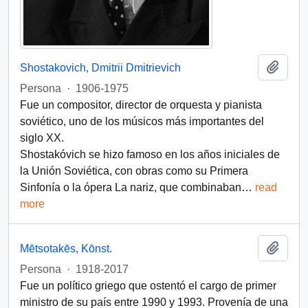
Añadi
Shostakovich, Dmitrii Dmitrievich
Persona
·
1906-1975
Fue un compositor, director de orquesta y pianista
soviético, uno de los músicos más importantes del
siglo XX.
Shostakóvich se hizo famoso en los años iniciales de
la Unión Soviética, con obras como su Primera
Sinfonía o la ópera La nariz, que combinaban
…
read
more
Añadi
Mētsotakēs, Kōnst.
Persona
·
1918-2017
Fue un político griego que ostentó el cargo de primer
ministro de su país entre 1990 y 1993. Provenía de una