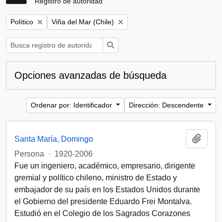
Registro de autoridad
Remove filter:
Remove filter:
Político
Viña del Mar (Chile)
Búsqueda
Opciones avanzadas de búsqueda
Ordenar por: Identificador
Dirección: Descendente
Añadi
Santa María, Domingo
Persona
·
1920-2006
Fue un ingeniero, académico, empresario, dirigente
gremial y político chileno, ministro de Estado y
embajador de su país en los Estados Unidos durante
el Gobierno del presidente Eduardo Frei Montalva.
Estudió en el Colegio de los Sagrados Corazones