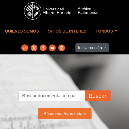
Skip to main content
QUIENES SOMOS
SITIOS DE INTERÉS
FONDOS
Iniciar sesión
Buscar
Búsqueda Avanzada »