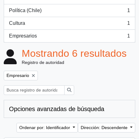
, 1 resultados
Política (Chile)
1
, 1 resultados
Cultura
1
, 1 resultados
Empresarios
1
, 1 resultados
Mostrando 6 resultados
Registro de autoridad
Remove filter:
Empresario
Búsqueda
Opciones avanzadas de búsqueda
Ordenar por: Identificador
Dirección: Descendente