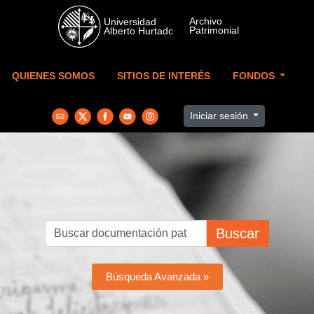
Skip to main content
QUIENES SOMOS
SITIOS DE INTERÉS
FONDOS
Iniciar sesión
Buscar
Búsqueda Avanzada »