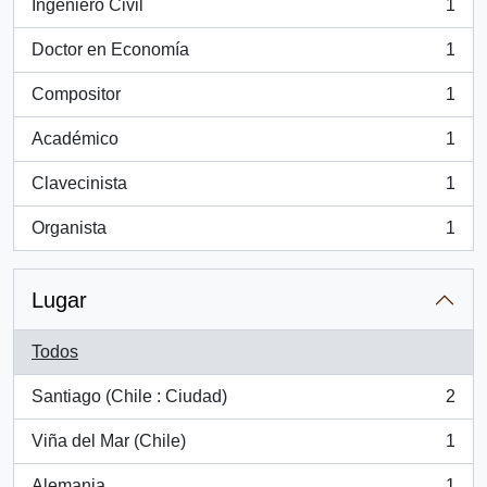
Ingeniero Civil
1
, 1 resultados
Doctor en Economía
1
, 1 resultados
Compositor
1
, 1 resultados
Académico
1
, 1 resultados
Clavecinista
1
, 1 resultados
Organista
1
, 1 resultados
Lugar
Todos
Santiago (Chile : Ciudad)
2
, 2 resultados
Viña del Mar (Chile)
1
, 1 resultados
Alemania
1