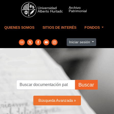
Skip to main content
QUIENES SOMOS
SITIOS DE INTERÉS
FONDOS
Iniciar sesión
Buscar
Búsqueda Avanzada »