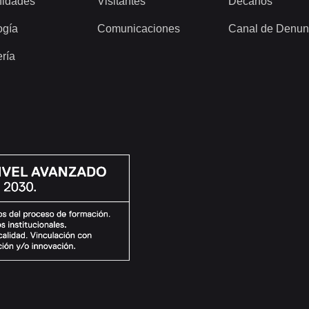
idades
Visitantes
Decanos
ogía
Comunicaciones
Canal de Denun
ería