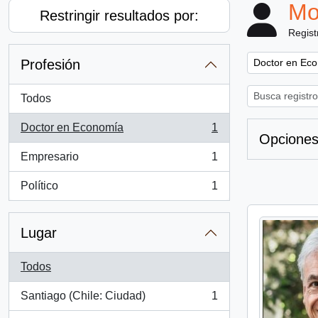
Mo
Restringir resultados por:
Regist
Remove filter:
Profesión
Doctor en Ec
Todos
Doctor en Economía
1
, 1 resultados
Opciones
Empresario
1
, 1 resultados
Político
1
, 1 resultados
Lugar
Todos
Santiago (Chile: Ciudad)
1
, 1 resultados