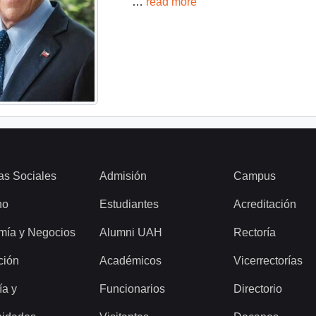
…
read more
as Sociales
Admisión
Campus
ho
Estudiantes
Acreditación
mía y Negocios
Alumni UAH
Rectoría
ción
Académicos
Vicerrectorías
ía y
Funcionarios
Directorio