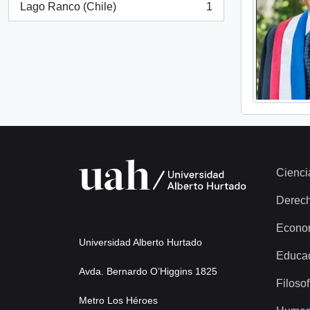
Lago Ranco (Chile)
1
, 1 resultados
Cienci
Derec
Econo
Universidad Alberto Hurtado
Educa
Avda. Bernardo O’Higgins 1825
Filosof
Metro Los Héroes