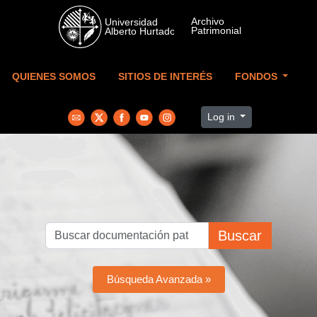
Skip to main content
QUIENES SOMOS
SITIOS DE INTERÉS
FONDOS
Log in
Buscar
Búsqueda Avanzada »