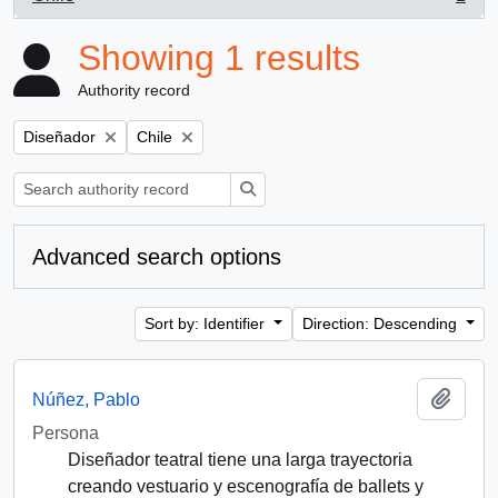
, 1 results
Showing 1 results
Authority record
Remove filter:
Remove filter:
Diseñador
Chile
Search
Advanced search options
Sort by: Identifier
Direction: Descending
Add t
Núñez, Pablo
Persona
Diseñador teatral tiene una larga trayectoria
creando vestuario y escenografía de ballets y