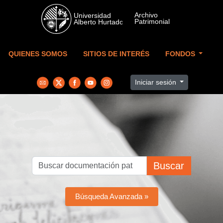
Skip to main content
QUIENES SOMOS
SITIOS DE INTERÉS
FONDOS
Iniciar sesión
Buscar
Búsqueda Avanzada »