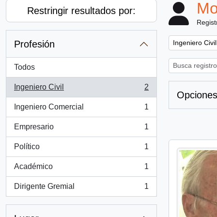
Mo
Restringir resultados por:
Regist
Remove filter:
Profesión
Ingeniero Civil
Todos
Ingeniero Civil
2
, 2 resultados
Opciones
Ingeniero Comercial
1
, 1 resultados
Empresario
1
, 1 resultados
Político
1
, 1 resultados
Académico
1
, 1 resultados
Dirigente Gremial
1
, 1 resultados