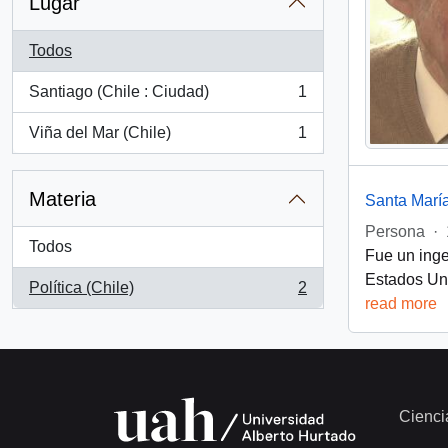
Lugar
Todos
Santiago (Chile : Ciudad)
1
, 1 resultados
Viña del Mar (Chile)
1
, 1 resultados
Materia
Santa Marí
Persona
·
Todos
Fue un inge
Estados Uni
Política (Chile)
2
, 2 resultados
read more
Cienci