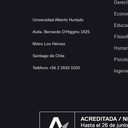
Derec
Econo
Universidad Alberto Hurtado
Educa
Avda. Bernardo O’Higgins 1825
Filosof
Metro Los Héroes
Human
Santiago de Chile
Psicol
Teléfono +56 2 2692 0200
Ingeni