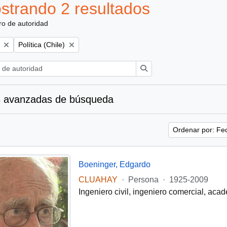
strando 2 resultados
ro de autoridad
Remove filter:
Política (Chile)
Búsqueda
 avanzadas de búsqueda
Ordenar por: Fe
Boeninger, Edgardo
CLUAHAY
·
Persona
·
1925-2009
Ingeniero civil, ingeniero comercial, acad