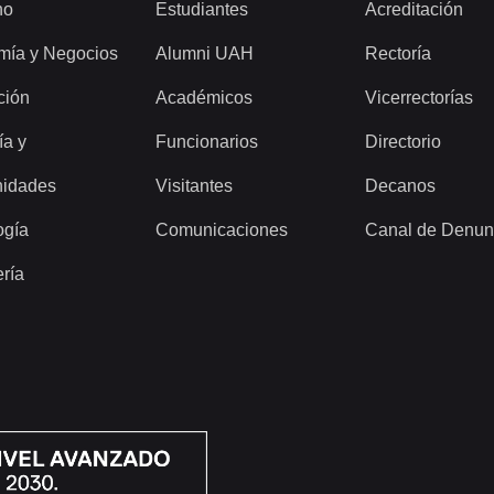
ho
Estudiantes
Acreditación
mía y Negocios
Alumni UAH
Rectoría
ción
Académicos
Vicerrectorías
ía y
Funcionarios
Directorio
idades
Visitantes
Decanos
ogía
Comunicaciones
Canal de Denun
ería