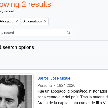
owing 2 results
ity record
Remove filter:
Remove filter:
Abogado
Diplomáticos
Search
 search options
Barros, José Miguel
Persona
·
1924-2020
Fue un abogado, diplomático, historiado
zona centro-sur del país. Tras la muerte 
Arana de la capital para cursar de III a 