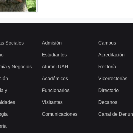
as Sociales
Admisión
Campus
ho
Estudiantes
Acreditación
mía y Negocios
Alumni UAH
Rectoría
ción
Académicos
Vicerrectorías
ía y
Funcionarios
Directorio
idades
Visitantes
Decanos
ogía
Comunicaciones
Canal de Denun
ería