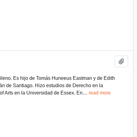
Add t
hileno. Es hijo de Tomás Huneeus Eastman y de Edith
n de Santiago. Hizo estudios de Derecho en la
of Arts en la Universidad de Essex. En
…
read more