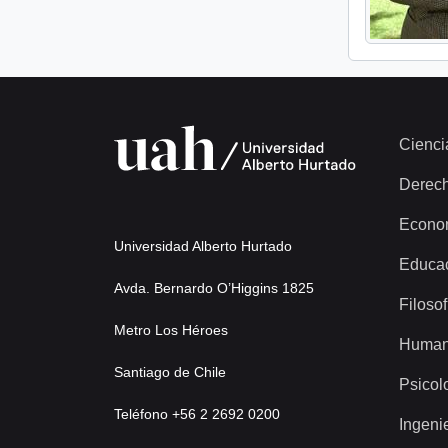
Cienci
Derec
Econo
Universidad Alberto Hurtado
Educa
Avda. Bernardo O’Higgins 1825
Filosof
Metro Los Héroes
Human
Santiago de Chile
Psicol
Teléfono +56 2 2692 0200
Ingeni