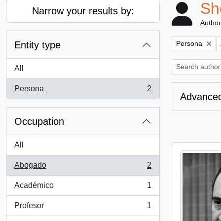
Sh
Narrow your results by:
Author
Remove filter:
Entity type
Persona
All
Persona
2
, 2 results
Advanced
Occupation
All
Abogado
2
, 2 results
Académico
1
, 1 results
Profesor
1
, 1 results