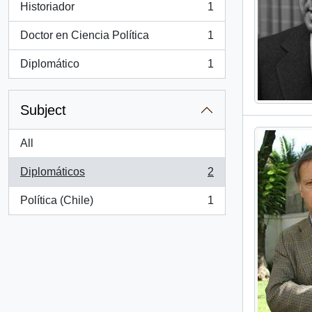
Historiador
1
, 1 results
Doctor en Ciencia Política
1
, 1 results
Diplomático
1
, 1 results
Subject
All
Diplomáticos
2
, 2 results
Política (Chile)
1
, 1 results