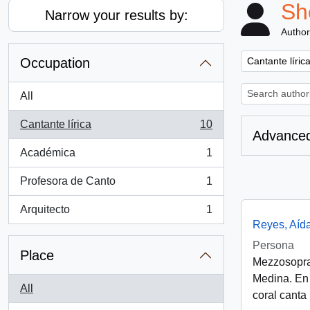
Sh
Narrow your results by:
Author
Remove filter:
Occupation
Cantante líric
All
Cantante lírica
10
, 10 results
Advanced
Académica
1
, 1 results
Profesora de Canto
1
, 1 results
Arquitecto
1
, 1 results
Reyes, Aíd
Persona
Place
Mezzosopran
Medina. En 
All
coral canta 