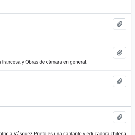
Add t
Add t
ón francesa y Obras de cámara en general.
Add t
Add t
atricia Vásquez Prieto es una cantante y educadora chilena