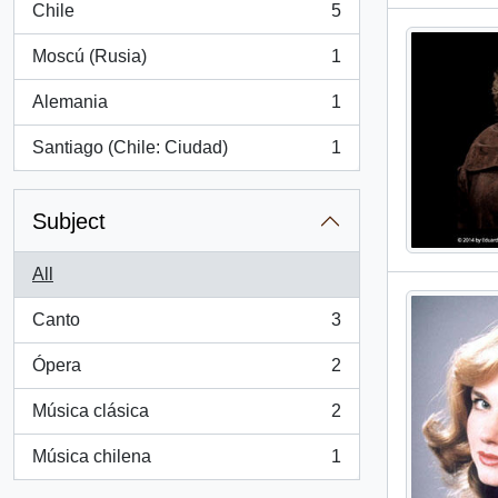
Chile
5
, 5 results
Moscú (Rusia)
1
, 1 results
Alemania
1
, 1 results
Santiago (Chile: Ciudad)
1
, 1 results
Subject
All
Canto
3
, 3 results
Ópera
2
, 2 results
Música clásica
2
, 2 results
Música chilena
1
, 1 results