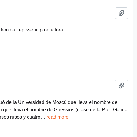
Add t
démica, régisseur, productora.
Add t
uó de la Universidad de Moscú que lleva el nombre de
que lleva el nombre de Gnessins (clase de la Prof. Galina
sos rusos y cuatro
…
read more