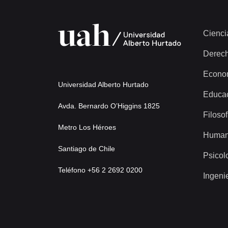
Cienci
Derec
Econo
Universidad Alberto Hurtado
Educa
Avda. Bernardo O’Higgins 1825
Filosof
Metro Los Héroes
Human
Santiago de Chile
Psicol
Teléfono +56 2 2692 0200
Ingeni