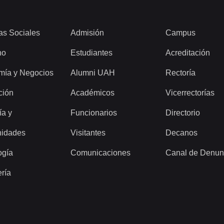
as Sociales
Admisión
Campus
ho
Estudiantes
Acreditación
mía y Negocios
Alumni UAH
Rectoría
ción
Académicos
Vicerrectorías
ía y
Funcionarios
Directorio
idades
Visitantes
Decanos
ogía
Comunicaciones
Canal de Denun
ería