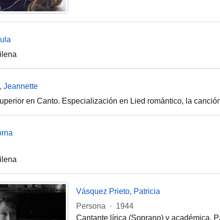
ula
ilena
, Jeannette
Superior en Canto. Especialización en Lied romántico, la canci
orna
ilena
Vásquez Prieto, Patricia
Persona
·
1944
Cantante lírica (Soprano) y académica. P