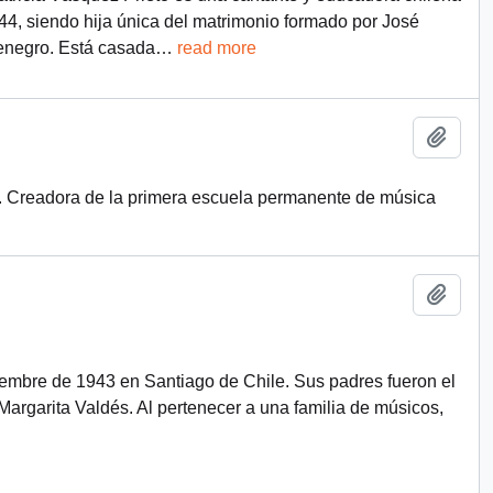
4, siendo hija única del matrimonio formado por José
enegro. Está casada
…
read more
Add t
s. Creadora de la primera escuela permanente de música
Add t
iembre de 1943 en Santiago de Chile. Sus padres fueron el
 Margarita Valdés. Al pertenecer a una familia de músicos,