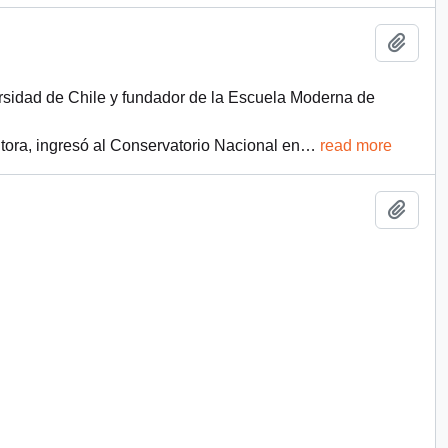
Add t
versidad de Chile y fundador de la Escuela Moderna de
ora, ingresó al Conservatorio Nacional en
…
read more
Add t