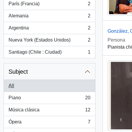
París (Francia)
2
, 2 results
Alemania
2
, 2 results
Argentina
2
, 2 results
González, 
Nueva York (Estados Unidos)
2
Persona
, 2 results
Pianista ch
Santiago (Chile : Ciudad)
1
, 1 results
Subject
All
Piano
20
, 20 results
Música clásica
12
, 12 results
Ópera
7
, 7 results