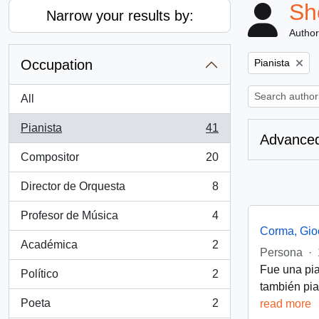
Sh
Narrow your results by:
Author
Remove filter:
Occupation
Pianista
All
Pianista
41
, 41 results
Advanced
Compositor
20
, 20 results
Director de Orquesta
8
, 8 results
Profesor de Música
4
, 4 results
Corma, Gio
Académica
2
, 2 results
Persona
·
Fue una pia
Político
2
, 2 results
también pia
Poeta
2
read more
, 2 results