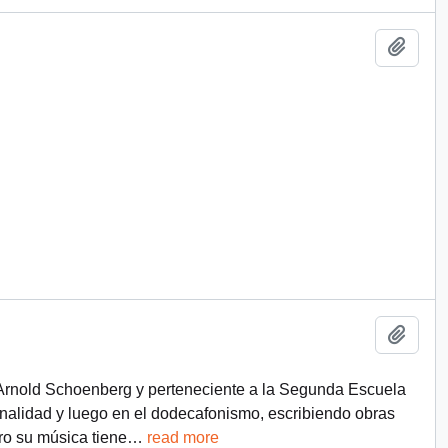
Add t
Add t
Arnold Schoenberg y perteneciente a la Segunda Escuela
onalidad y luego en el dodecafonismo, escribiendo obras
ero su música tiene
…
read more