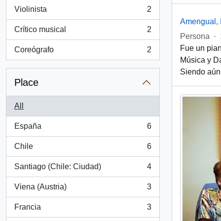
Violinista
2
, 2 results
Amengual,
Crítico musical
2
, 2 results
Persona
·
Fue un pian
Coreógrafo
2
, 2 results
Música y D
Siendo aún 
Place
All
España
6
, 6 results
Chile
6
, 6 results
Santiago (Chile: Ciudad)
4
, 4 results
Viena (Austria)
3
, 3 results
Francia
3
, 3 results