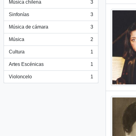
Música chilena
3
, 3 results
Sinfonías
3
, 3 results
Música de cámara
3
, 3 results
Música
2
, 2 results
Cultura
1
, 1 results
Artes Escénicas
1
, 1 results
Violoncelo
1
, 1 results