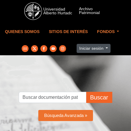
Skip to main content
QUIENES SOMOS
SITIOS DE INTERÉS
FONDOS
Iniciar sesión
Buscar
Búsqueda Avanzada »