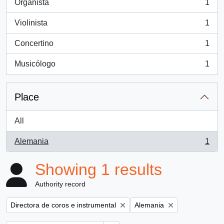
Organista
1
, 1 results
Violinista
1
, 1 results
Concertino
1
, 1 results
Musicólogo
1
, 1 results
Place
All
Alemania
1
, 1 results
Showing 1 results
Authority record
Remove filter:
Remove filter:
Directora de coros e instrumental
Alemania