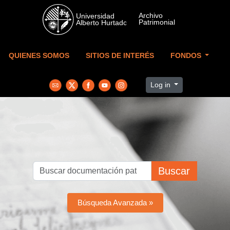
Skip to main content
QUIENES SOMOS
SITIOS DE INTERÉS
FONDOS
Log in
Buscar
Búsqueda Avanzada »