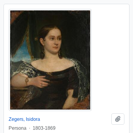
Add t
Zegers, Isidora
Persona
·
1803-1869