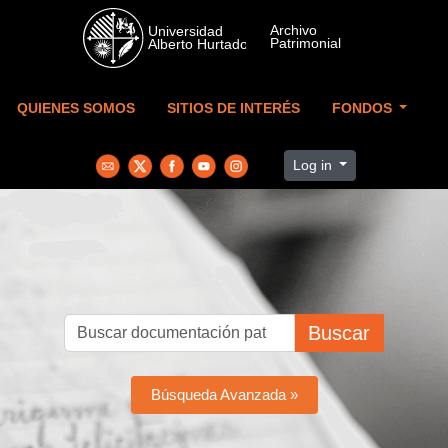
Skip to main content
QUIENES SOMOS
SITIOS DE INTERÉS
FONDOS
Log in
Buscar
Búsqueda Avanzada »