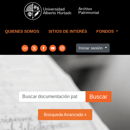
Skip to main content
QUIENES SOMOS
SITIOS DE INTERÉS
FONDOS
Iniciar sesión
Buscar
Búsqueda Avanzada »