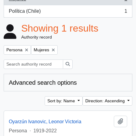
, 1 results
Política (Chile)
1
, 1 results
Showing 1 results
Authority record
Remove filter:
Remove filter:
Persona
Mujeres
Search
Advanced search options
Sort by: Name
Direction: Ascending
Add t
Oyarzún Ivanovic, Leonor Victoria
Persona
·
1919-2022