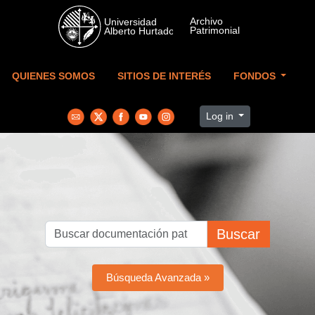
Skip to main content
QUIENES SOMOS
SITIOS DE INTERÉS
FONDOS
Log in
Buscar
Búsqueda Avanzada »