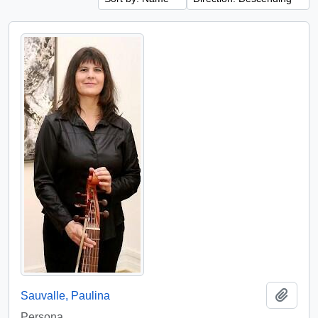
Add t
Sauvalle, Paulina
Persona