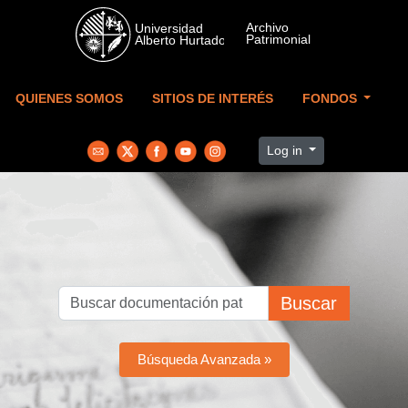
Skip to main content
QUIENES SOMOS
SITIOS DE INTERÉS
FONDOS
Log in
Buscar
Búsqueda Avanzada »