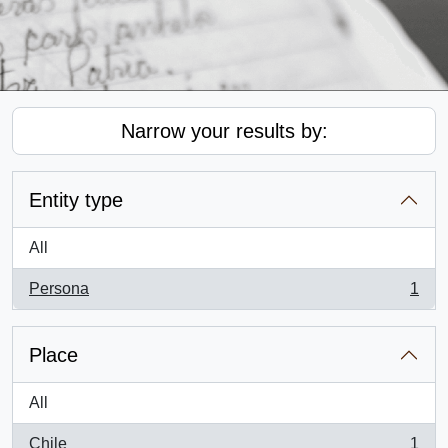
Narrow your results by:
Entity type
All
Persona
1
, 1 results
Place
All
Chile
1