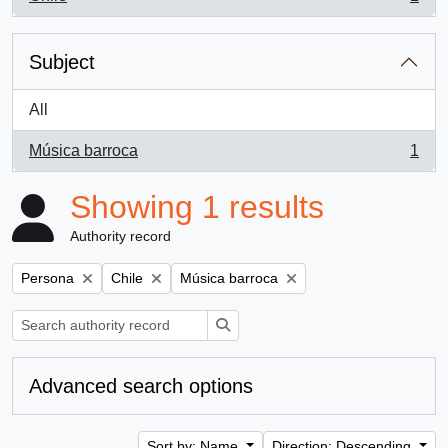
, 1 results
Subject
All
Música barroca
1
, 1 results
Showing 1 results
Authority record
Remove filter:
Remove filter:
Remove filter:
Persona
Chile
Música barroca
Search
Advanced search options
Sort by: Name
Direction: Descending