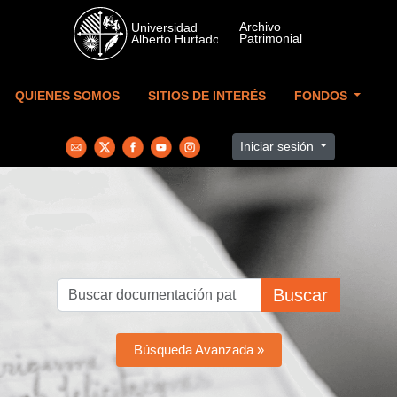
Skip to main content
QUIENES SOMOS
SITIOS DE INTERÉS
FONDOS
Iniciar sesión
Buscar
Búsqueda Avanzada »