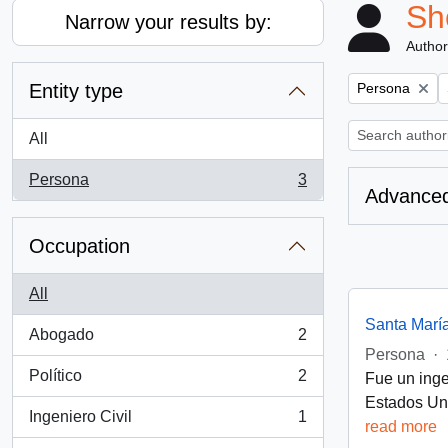
Sh
Narrow your results by:
Author
Remove filter:
Entity type
Persona
All
Persona
3
, 3 results
Advanced
Occupation
All
Santa Marí
Abogado
2
, 2 results
Persona
·
Político
2
Fue un inge
, 2 results
Estados Uni
Ingeniero Civil
1
read more
, 1 results