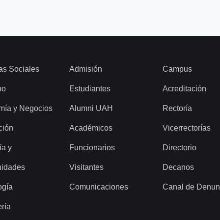
as Sociales
Admisión
Campus
ho
Estudiantes
Acreditación
mía y Negocios
Alumni UAH
Rectoría
ción
Académicos
Vicerrectorías
ía y
Funcionarios
Directorio
idades
Visitantes
Decanos
ogía
Comunicaciones
Canal de Denun
ería