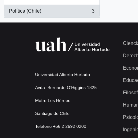
Política (Chile)
3
, 3 results
Cienci
Derec
Econo
Universidad Alberto Hurtado
Educa
Avda. Bernardo O’Higgins 1825
Filosof
Metro Los Héroes
Human
Santiago de Chile
Psicol
Teléfono +56 2 2692 0200
Ingeni