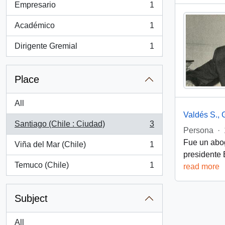
Empresario
1
, 1 results
Académico
1
, 1 results
Dirigente Gremial
1
, 1 results
Place
All
Valdés S., 
Santiago (Chile : Ciudad)
3
, 3 results
Persona
·
Fue un abog
Viña del Mar (Chile)
1
, 1 results
presidente 
Temuco (Chile)
1
read more
, 1 results
Subject
All