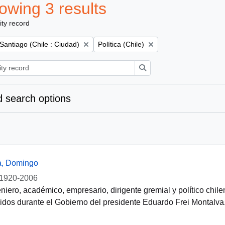
owing 3 results
ity record
Remove filter:
Remove filter:
Santiago (Chile : Ciudad)
Política (Chile)
Search
 search options
a, Domingo
1920-2006
niero, académico, empresario, dirigente gremial y político chil
dos durante el Gobierno del presidente Eduardo Frei Montalva