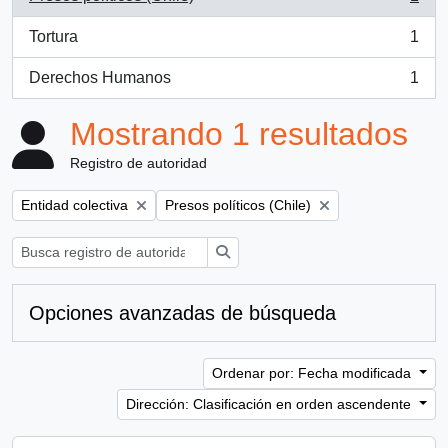
, 1 resultados
Tortura
1
, 1 resultados
Derechos Humanos
1
, 1 resultados
Mostrando 1 resultados
Registro de autoridad
Remove filter:
Remove filter:
Entidad colectiva
Presos políticos (Chile)
Búsqueda
Opciones avanzadas de búsqueda
Ordenar por: Fecha modificada
Dirección: Clasificación en orden ascendente