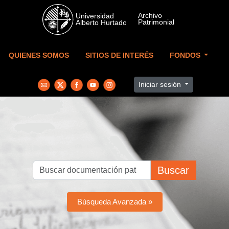
Skip to main content
QUIENES SOMOS
SITIOS DE INTERÉS
FONDOS
Iniciar sesión
Buscar
Búsqueda Avanzada »