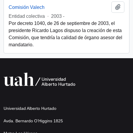
Añadi
Comisión Valech
Entidad colectiva
·
2003 -
Por decreto 1040, de 26 de septiembre de 2003, el
presidente Ricardo Lagos dispuso la creación de esta
Comisión, que tendría la calidad de órgano asesor del
mandatario.
Universidad Alberto Hurtado
Avda. Bernardo O’Higgins 1825