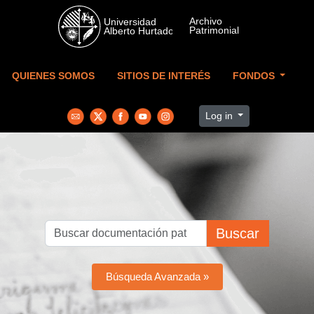
Skip to main content
QUIENES SOMOS
SITIOS DE INTERÉS
FONDOS
Log in
Buscar
Búsqueda Avanzada »