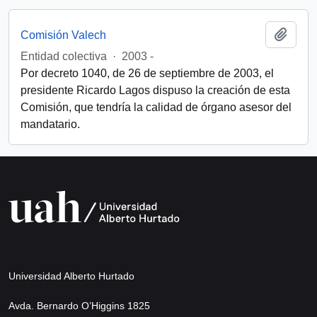
Add t
Comisión Valech
Entidad colectiva
·
2003 -
Por decreto 1040, de 26 de septiembre de 2003, el
presidente Ricardo Lagos dispuso la creación de esta
Comisión, que tendría la calidad de órgano asesor del
mandatario.
Universidad Alberto Hurtado
Avda. Bernardo O’Higgins 1825