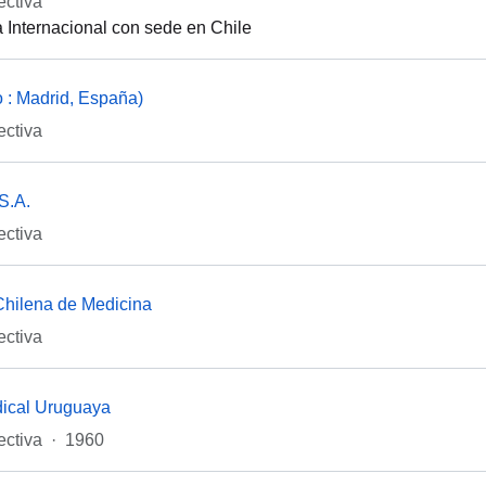
ectiva
 Internacional con sede en Chile
 : Madrid, España)
ectiva
S.A.
ectiva
hilena de Medicina
ectiva
dical Uruguaya
ectiva
·
1960