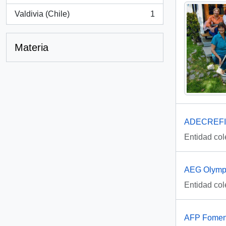
Valdivia (Chile)
1
, 1 resultados
Materia
ADECREFI 
Entidad col
AEG Olympi
Entidad col
AFP Foment