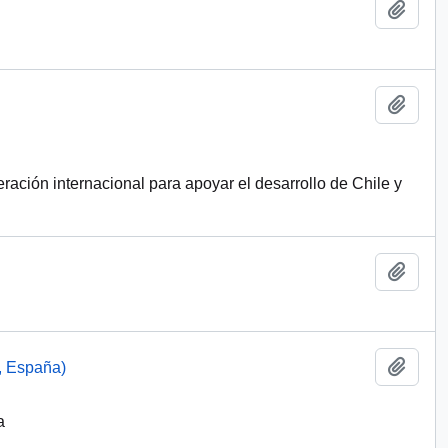
Añadi
Añadi
ración internacional para apoyar el desarrollo de Chile y
Añadi
Añadi
, España)
a