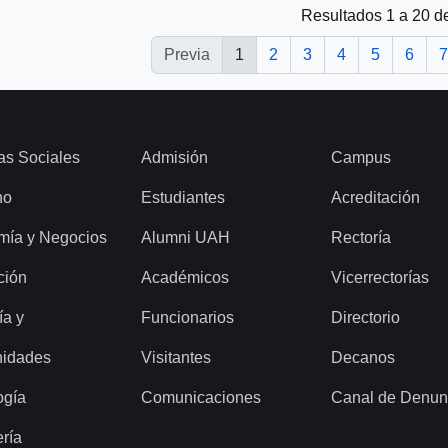
Resultados 1 a 20 d
Previa
1
2
3
4
5
6
7
as Sociales
Admisión
Campus
ho
Estudiantes
Acreditación
mía y Negocios
Alumni UAH
Rectoría
ción
Académicos
Vicerrectorías
ía y
Funcionarios
Directorio
idades
Visitantes
Decanos
ogía
Comunicaciones
Canal de Denun
ería