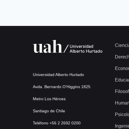
Cienci
Derec
Econo
Universidad Alberto Hurtado
Educa
Avda. Bernardo O’Higgins 1825
Filosof
Metro Los Héroes
Human
Santiago de Chile
Psicol
Teléfono +56 2 2692 0200
Ingeni