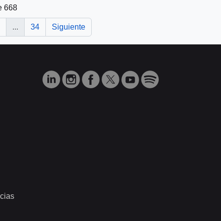
e 668
...
34
Siguiente
cias