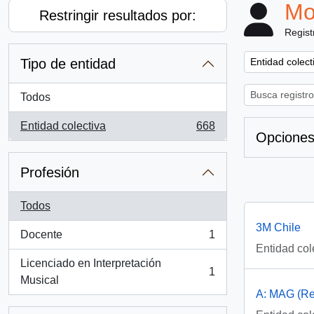
Mo
Restringir resultados por:
Regist
Remove filter:
Tipo de entidad
Entidad colect
Todos
Entidad colectiva
668
, 668 resultados
Opciones
Profesión
Todos
3M Chile
Docente
1
, 1 resultados
Entidad col
Licenciado en Interpretación
1
, 1 resultados
Musical
A: MAG (Rev