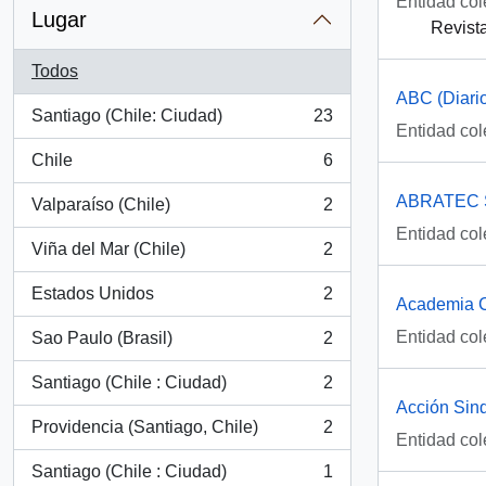
Entidad col
Lugar
Revista
Todos
ABC (Diario
Santiago (Chile: Ciudad)
23
, 23 resultados
Entidad col
Chile
6
, 6 resultados
ABRATEC 
Valparaíso (Chile)
2
, 2 resultados
Entidad col
Viña del Mar (Chile)
2
, 2 resultados
Estados Unidos
2
Academia C
, 2 resultados
Entidad col
Sao Paulo (Brasil)
2
, 2 resultados
Santiago (Chile : Ciudad)
2
, 2 resultados
Acción Sin
Providencia (Santiago, Chile)
2
, 2 resultados
Entidad col
Santiago (Chile : Ciudad)
1
, 1 resultados