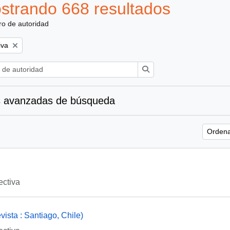
strando 668 resultados
ro de autoridad
iva
Búsqueda
 avanzadas de búsqueda
Ordena
ectiva
ista : Santiago, Chile)