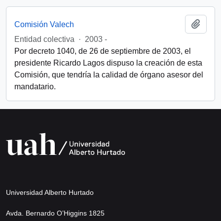
Add t
Comisión Valech
Entidad colectiva
·
2003 -
Por decreto 1040, de 26 de septiembre de 2003, el
presidente Ricardo Lagos dispuso la creación de esta
Comisión, que tendría la calidad de órgano asesor del
mandatario.
Universidad Alberto Hurtado
Avda. Bernardo O’Higgins 1825