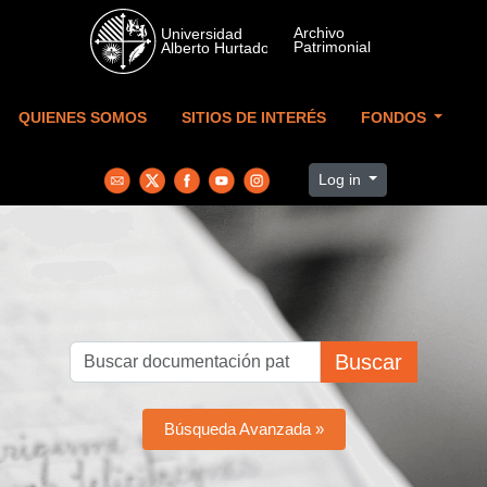
Skip to main content
QUIENES SOMOS
SITIOS DE INTERÉS
FONDOS
Log in
Buscar
Búsqueda Avanzada »